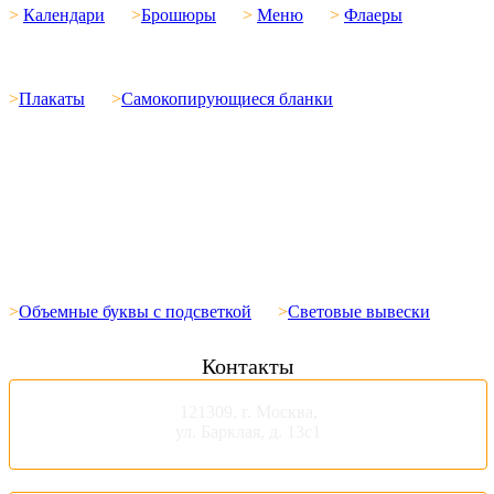
>
Календари
>
Брошюры
>
Меню
>
Флаеры
>
Плакаты
>
Самокопирующиеся бланки
Вывески. Таблички. Консоли
>
Объемные буквы с подсветкой
>
Световые вывески
Контакты
121309, г. Москва,
ул. Барклая, д. 13с1