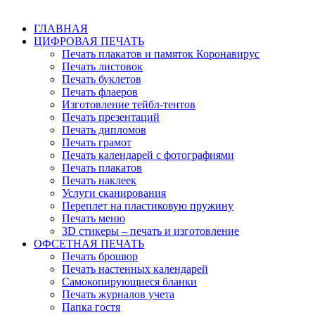
+7 (977) 714 0492
ГЛАВНАЯ
ЦИФРОВАЯ ПЕЧАТЬ
Печать плакатов и памяток Коронавирус
Печать листовок
Печать буклетов
Печать флаеров
Изготовление тейбл-тентов
Печать презентаций
Печать дипломов
Печать грамот
Печать календарей с фотографиями
Печать плакатов
Печать наклеек
Услуги сканирования
Переплет на пластиковую пружину
Печать меню
3D стикеры – печать и изготовление
ОФСЕТНАЯ ПЕЧАТЬ
Печать брошюр
Печать настенных календарей
Cамокопирующиеся бланки
Печать журналов учета
Папка гостя