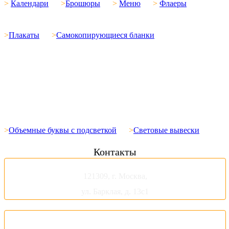
>
Календари
>
Брошюры
>
Меню
>
Флаеры
>
Плакаты
>
Самокопирующиеся бланки
Вывески. Таблички. Консоли
>
Объемные буквы с подсветкой
>
Световые вывески
Контакты
121309, г. Москва,
ул. Барклая, д. 13с1