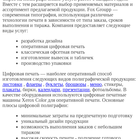
Вместе с тем расширяется выбор применяемых материалов и
ассортимент предлагаемой продукции. Fox Groupp —
современная типография, использующая различные
технологии печати в зависимости от типа заказа, сроков
выполнения и тиража. Компания предоставляет следующие
виды услуг:
разработка дизайна
оперативная цифровая печать
классическая офсетная печать
изготовление вывесок и табличек
производство упаковки
Цифровая печать — наиболее оперативный способ
изготовления следующих видов полиграфической продукции:
листовки
,
флаеры
,
буклеты
,
брошюры
,
меню
, стикеры,
плакаты
, бирки,
календари
,
презентации
, фотоальбомы. В
качестве оборудования используются цифровые печатные
машины Xerox Color для оперативной печати. Основные
плюсы цифровой полиграфии:
минимальные затраты на предпечатную подготовку
уникальный дизайн продукции
возможность выполнения заказов с небольшим
тиражом
высокая скорость печати - получение готового